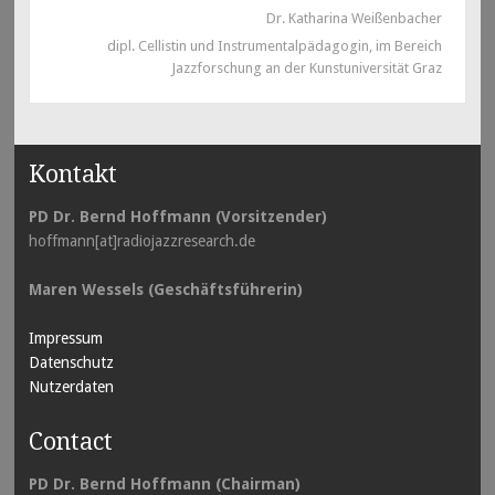
Dr. Katharina Weißenbacher
dipl. Cellistin und Instrumentalpädagogin, im Bereich
Jazzforschung an der Kunstuniversität Graz
Kontakt
PD Dr. Bernd Hoffmann (Vorsitzender)
hoffmann[at]radiojazzresearch.de
Maren Wessels (Geschäftsführerin)
Impressum
Datenschutz
Nutzerdaten
Contact
PD Dr. Bernd Hoffmann (Chairman)