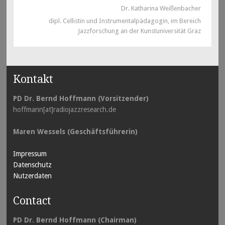
Dr. Katharina Weißenbacher
dipl. Cellistin und Instrumentalpädagogin, im Bereich
Jazzforschung an der Kunstuniversität Graz
Kontakt
PD Dr. Bernd Hoffmann (Vorsitzender)
hoffmann[at]radiojazzresearch.de
Maren Wessels (Geschäftsführerin)
Impressum
Datenschutz
Nutzerdaten
Contact
PD Dr. Bernd Hoffmann (Chairman)