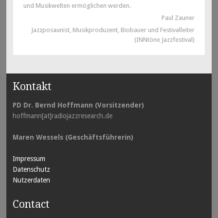
und Musikwelten ermöglichen werden.
Paul Zauner
Jazzposaunist, Musikproduzent, Biobauer und Festivalleiter
(INNtöne Jazzfestival)
Kontakt
PD Dr. Bernd Hoffmann (Vorsitzender)
hoffmann[at]radiojazzresearch.de
Maren Wessels (Geschäftsführerin)
Impressum
Datenschutz
Nutzerdaten
Contact