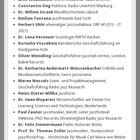
Constantin Sieg
Publizist, Radio Unerhört Marburg
Dr. Willem Strank
Musikhochschule Lübeck
Emilian Tantana
Jazzfreunde Bad Ischl
Herbert Uhlir
ehemaliger Jazzredakteur ORF HF (Ö1) - (†
2021)
Dr. Lena Verneuer
Soziologin RWTH Aachen
Kornelia Vossebein
Künstlerische Geschäftsführung im
Stadtgarten Köln
Oliver Weindling
Geschäftsführer Jazzclub Vortex, London,
Babel Records
Dr. Katharina Andermatt-Weissenbacher
Cellistin und
Musikwissenschaftlerin, Swiss Jazzorama
Maren Wessels
Event- und Projektmanagement,
Geschäftsführug Radio Jazz Research
Heinz-Dieter Willke
Jazzhörer
Dr. Iwan Wopereis
Wissenschaftler am Center For
Learning Sciences and Technologies, Niederlande
Paul Zauner
Jazzmusiker, künstl. Leiter Jazzfestival
INNtöne, PAO Records; Ehrenmitglied Radio Jazz Research
Dr. Felix Zimmermann
Public Historian (Köln)
Prof. Dr. Thomas Zoller
Jazzmusiker, Komposition
Jazz/Rock/Pop - Hochschule für Musik Carl Maria von Weber