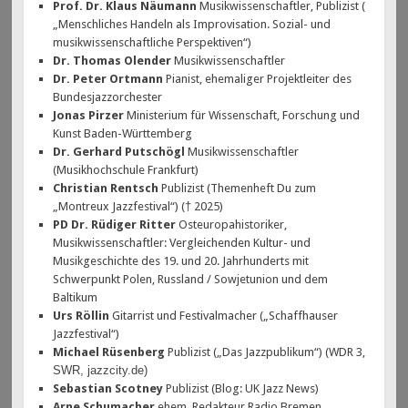
Prof. Dr. Klaus Näumann
Musikwissenschaftler, Publizist (
„Menschliches Handeln als Improvisation. Sozial- und
musikwissenschaftliche Perspektiven“)
Dr. Thomas Olender
Musikwissenschaftler
Dr. Peter Ortmann
Pianist, ehemaliger Projektleiter des
Bundesjazzorchester
Jonas Pirzer
Ministerium für Wissenschaft, Forschung und
Kunst Baden-Württemberg
Dr. Gerhard Putschögl
Musikwissenschaftler
(Musikhochschule Frankfurt)
Christian Rentsch
Publizist (Themenheft Du zum
„Montreux Jazzfestival“) († 2025)
PD Dr. Rüdiger Ritter
Osteuropahistoriker,
Musikwissenschaftler: Vergleichenden Kultur- und
Musikgeschichte des 19. und 20. Jahrhunderts mit
Schwerpunkt Polen, Russland / Sowjetunion und dem
Baltikum
Urs Röllin
Gitarrist und Festivalmacher („Schaffhauser
Jazzfestival“)
Michael Rüsenberg
Publizist („Das Jazzpublikum“) (WDR 3,
SWR, jazzcity.de)
Sebastian Scotney
Publizist (Blog: UK Jazz News)
Arne Schumacher
ehem. Redakteur Radio Bremen