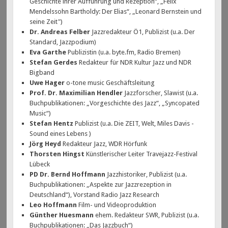
Geschichte ihrer Aufführung und Rezeption“, „Felix
Mendelssohn Bartholdy: Der Elias“, „Leonard Bernstein und
seine Zeit")
Dr. Andreas Felber
Jazzredakteur Ö1, Publizist (u.a. Der
Standard, Jazzpodium)
Eva Garthe
Publizistin (u.a. byte.fm, Radio Bremen)
Stefan Gerdes
Redakteur für NDR Kultur Jazz und NDR
Bigband
Uwe Hager
o-tone music Geschäftsleitung
Prof. Dr. Maximilian Hendler
Jazzforscher, Slawist (u.a.
Buchpublikationen: „Vorgeschichte des Jazz“, „Syncopated
Music“)
Stefan Hentz
Publizist (u.a. Die ZEIT, Welt, Miles Davis -
Sound eines Lebens )
Jörg Heyd
Redakteur Jazz, WDR Hörfunk
Thorsten Hingst
Künstlerischer Leiter Travejazz-Festival
Lübeck
PD Dr. Bernd Hoffmann
Jazzhistoriker, Publizist (u.a.
Buchpublikationen: „Aspekte zur Jazzrezeption in
Deutschland“), Vorstand Radio Jazz Research
Leo Hoffmann
Film- und Videoproduktion
Günther Huesmann
ehem. Redakteur SWR, Publizist (u.a.
Buchpublikationen: „Das Jazzbuch“)