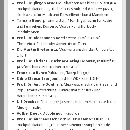
Prof. Dr. Jürgen Arndt
Musikwissenschaftler, Publizist (u.a.
Buchpublikationen: „Thelonious Monk und der Free Jazz“),
Hochschule für Musik und Darstellende Kunst Mannheim
Tamara Bendig
Tonmeisterin/Ton-Ingenieurin für Radio
und Fernsehen, Konzert-, Musical- und Hörbuch-
Produktionen
Prof. Dr. Alessandro Bertinetto
, Professor of
Theoretical Philosophy University of Turin
Dr. Martin Breternitz
, Musikwissenschaftler, Universität
Erfurt
Prof. Dr. Christa Bruckner-Haring
Dozentin, Institut für
Jazzforschung, Kunstuniversität Graz
Franziska Buhre
Publizistin, Tanzpädagogin
Odilo Clausnitzer
Journalist für WDR 3 und DLF
Prof. Dr. André Doehring
Musikwissenschaftler (Jazz- und
Popularmusikforschung), Universität für Musik und
darstellende Kunst Graz
Ulf Drechsel
Ehemaliger Jazzredakteur im rbb, heute freier
Musikjournalist
Volker Dueck
Doublemoon Records
Prof. Dr. Andreas Eichhorn
Musikwissenschaftler (u.a.
Buchpublikationen: „Beethovens Neunte Symphonie. Die