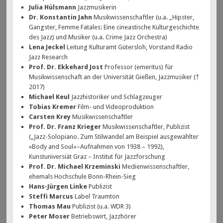
Julia Hülsmann
Jazzmusikerin
Dr. Konstantin Jahn
Musikwissenschaftler (u.a. „Hipster,
Gangster, Femme Fatales: Eine cineastische Kulturgeschichte
des Jazz) und Musiker (u.a. Crime Jazz Orchestra)
Lena Jeckel
Leitung Kulturamt Gütersloh, Vorstand Radio
Jazz Research
Prof. Dr. Ekkehard Jost
Professor (emeritus) für
Musikwissenschaft an der Universität Gießen, Jazzmusiker (†
2017)
Michael Keul
Jazzhistoriker und Schlagzeuger
Tobias Kremer
Film- und Videoproduktion
Carsten Krey
Musikwissenschaftler
Prof. Dr. Franz Krieger
Musikwissenschaftler, Publizist
(„Jazz-Solopiano. Zum Stilwandel am Beispiel ausgewählter
»Body and Soul«–Aufnahmen von 1938 – 1992),
Kunstuniversiät Graz – Institut für Jazzforschung
Prof. Dr. Michael Krzeminski
Medienwissenschaftler,
ehemals Hochschule Bonn-Rhein-Sieg
Hans-Jürgen Linke
Publizist
Steffi Marcus
Label Traumton
Thomas Mau
Publizist (u.a. WDR 3)
Peter Moser
Betriebswirt, Jazzhörer