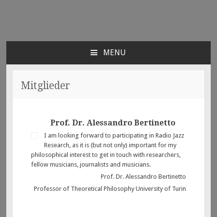
Radio Jazz Research e.V.
Think-Tank für den Jazz
MENU
SKIP
TO
CONTENT
Mitglieder
Prof. Dr. Alessandro Bertinetto
I am looking forward to participating in Radio Jazz
Research, as it is (but not only) important for my
philosophical interest to get in touch with researchers,
fellow musicians, journalists and musicians.
Prof. Dr. Alessandro Bertinetto
Professor of Theoretical Philosophy University of Turin