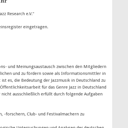
ahr
azz Research e.V.“
reinsregister eingetragen.
tions- und Meinungsaustausch zwischen den Mitgliedern
lichen und zu fördern sowie als Infor­mationsmittler in
t ist es, die Bedeutung der Jazz­musik in Deutschland zu
Öffentlichkeitsarbeit für das Genre Jazz in Deutschland
r nicht aus­schließlich erfüllt durch folgende Aufgaben
n, -forschern, Club- und Festivalmachern zu
logische Untersuchungen und Analysen der deutschen