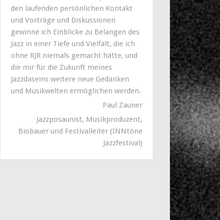
den laufenden persönlichen Kontakt
und Vorträge und Diskussionen
gewinne ich Einblicke zu Belangen des
Jazz in einer Tiefe und Vielfalt, die ich
ohne RJR niemals gemacht hätte, und
die mir für die Zukunft meines
Jazzdaseins weitere neue Gedanken
und Musikwelten ermöglichen werden.
Paul Zauner
Jazzposaunist, Musikproduzent,
Biobauer und Festivalleiter (INNtöne
Jazzfestival)