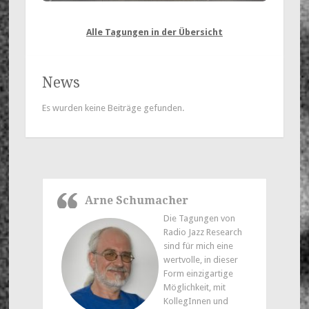
Alle Tagungen in der Übersicht
News
Es wurden keine Beiträge gefunden.
Arne Schumacher
Die Tagungen von
Radio Jazz Research
sind für mich eine
wertvolle, in dieser
Form einzigartige
Möglichkeit, mit
KollegInnen und