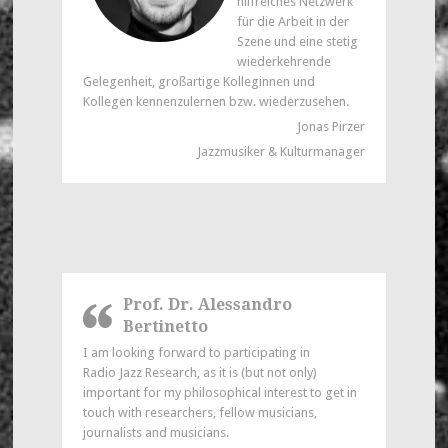
hilfreiches Netzwerk
für die Arbeit in der
Szene und eine stetig
wiederkehrende
Gelegenheit, großartige Kolleginnen und
Kollegen kennenzulernen bzw. wiederzusehen.
Jonas Pirzer
Jazzmusiker & Kulturmanager
Prof. Dr. Alessandro
Bertinetto
I am looking forward to participating in
Radio Jazz Research, as it is (but not only)
important for my philosophical interest to get in
touch with researchers, fellow musicians,
journalists and musicians.