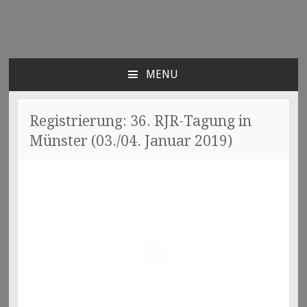
Radio Jazz Research e.V.
Think-Tank für den Jazz
MENU
SKIP
TO
CONTENT
Registrierung: 36. RJR-Tagung in
Münster (03./04. Januar 2019)