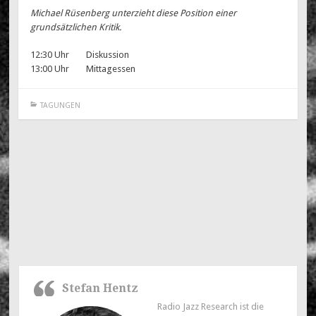
Michael Rüsenberg unterzieht diese Position einer
grundsätzlichen Kritik.
12:30 Uhr Diskussion
13:00 Uhr Mittagessen
TAGUNGEN
Post
←
37. ARBEITSTAGUNG
39. ARBEITSTAGUNG IN
navigation
IN DIERSBACH | 06.
DIERSBACH II | 30. UND
UND 07. JUNI 2019:
31. JULI 2021: JAZZ IN
FESTIVALS
EUROPA – ZUR
AKTUELLEN SITUATION
→
Stefan Hentz
Radio Jazz Research ist die