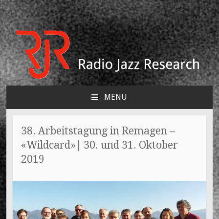
Radio Jazz Research e.V.
Think-Tank für den Jazz
MENU
SKIP
TO
CONTENT
38. Arbeitstagung in Remagen –
«Wildcard»| 30. und 31. Oktober
2019
3. JUNI 2019
FELIX ZIMMERMANN