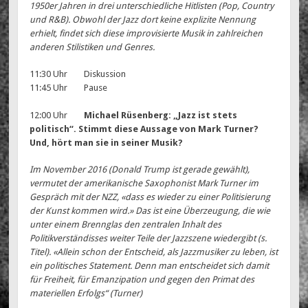
1950er Jahren in drei unterschiedliche Hitlisten (Pop, Country
und R&B). Obwohl der Jazz dort keine explizite Nennung
erhielt, findet sich diese improvisierte Musik in zahlreichen
anderen Stilistiken und Genres.
11:30 Uhr Diskussion
11:45 Uhr Pause
12:00 Uhr
Michael Rüsenberg: „Jazz ist stets
politisch“. Stimmt diese Aussage von Mark Turner?
Und, hört man sie in seiner Musik?
Im November 2016 (Donald Trump ist gerade gewählt),
vermutet der amerikanische Saxophonist Mark Turner im
Gespräch mit der NZZ, «dass es wieder zu einer Politisierung
der Kunst kommen wird.» Das ist eine Überzeugung, die wie
unter einem Brennglas den zentralen Inhalt des
Politikverständisses weiter Teile der Jazzszene wiedergibt (s.
Titel). «Allein schon der Entscheid, als Jazzmusiker zu leben, ist
ein politisches Statement. Denn man entscheidet sich damit
für Freiheit, für Emanzipation und gegen den Primat des
materiellen Erfolgs“ (Turner)