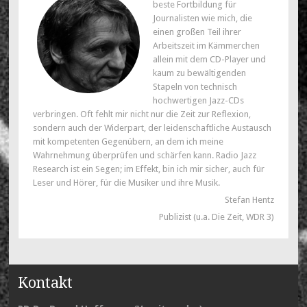
beste Fortbildung für
Journalisten wie mich, die
einen großen Teil ihrer
Arbeitszeit im Kämmerchen
allein mit dem CD-Player und
kaum zu bewältigenden
Stapeln von technisch
hochwertigen Jazz-CDs
verbringen. Oft fehlt mir nicht nur die Zeit zur Reflexion,
sondern auch der Widerpart, der leidenschaftliche Austausch
mit kompetenten Gegenübern, an dem ich meine
Wahrnehmung überprüfen und schärfen kann. Radio Jazz
Research ist ein Segen; im Effekt, bin ich mir sicher, auch für
Leser und Hörer, für die Musiker und ihre Musik.
Stefan Hentz
Publizist (u.a. Die Zeit, WDR 3)
Kontakt