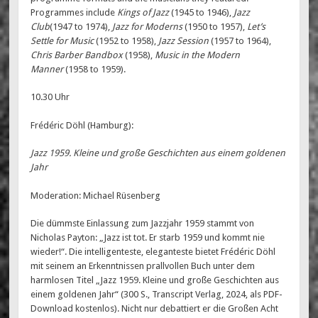
Programmes include
Kings of Jazz
(1945 to 1946),
Jazz
Club
(1947 to 1974),
Jazz for Moderns
(1950 to 1957),
Let’s
Settle for Music
(1952 to 1958),
Jazz Session
(1957 to 1964),
Chris Barber Bandbox
(1958),
Music in the Modern
Manner
(1958 to 1959).
10.30 Uhr
Frédéric Döhl (Hamburg):
Jazz 1959. Kleine und große Geschichten aus einem goldenen
Jahr
Moderation: Michael Rüsenberg
Die dümmste Einlassung zum Jazzjahr 1959 stammt von
Nicholas Payton: „Jazz ist tot. Er starb 1959 und kommt nie
wieder!“. Die intelligenteste, eleganteste bietet Frédéric Döhl
mit seinem an Erkenntnissen prallvollen Buch unter dem
harmlosen Titel „Jazz 1959. Kleine und große Geschichten aus
einem goldenen Jahr“ (300 S., Transcript Verlag, 2024, als PDF-
Download kostenlos). Nicht nur debattiert er die Großen Acht