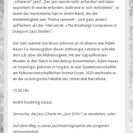
„schwarze“ Jazz? „Der Jazz wurde nicht ‚erfunden‘ und dann
exportiert: Er wurde erfunden, während er sich verbreitete“, so
lautet der meistzitierte Satz in einem Band, der die
Vielstimmigkeit zum Thema sammelt – und ganz anders
auffächert, als der Titel verrät: «The Routledge Companion to
Diasporic Jazz Studies“.
Der Satz stammt von Bruce Johnson; er ist ebenso wie Ádám
Havas Co-Herausgeber dieser Anthologie. Letzterer schreibt
dort z.B. über die Mühelosigkeit, mit der Gypsy/Romani-
Musiker in den 50ern in den Bebop konvertierten. Ádám Havas
ist Soziologe, geboren in Ungarn, er war Gastwissenschaftler
am Kulturwissenschaftlichen Institut Essen, 2025 wechselte er
an die soziologische Fakultät der Universität Barcelona.
15.30 Uhr
André Doehring (Graz):
Versuche, die Jazz-Charts im „Jazz Echo“ zu verstehen, oder:
Auf dem Weg zu einer Jazzhistoriographie der jüngeren
Vergangenheit