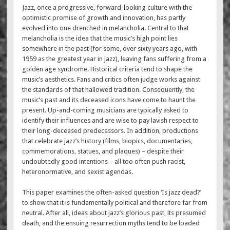
Jazz, once a progressive, forward-looking culture with the
optimistic promise of growth and innovation, has partly
evolved into one drenched in melancholia. Central to that
melancholia is the idea that the music’s high point lies
somewhere in the past (for some, over sixty years ago, with
1959 as the greatest year in jazz), leaving fans suffering from a
golden age syndrome. Historical criteria tend to shape the
music’s aesthetics. Fans and critics often judge works against
the standards of that hallowed tradition. Consequently, the
music’s past and its deceased icons have come to haunt the
present. Up-and-coming musicians are typically asked to
identify their influences and are wise to pay lavish respect to
their long-deceased predecessors. In addition, productions
that celebrate jazz’s history (films, biopics, documentaries,
commemorations, statues, and plaques) – despite their
undoubtedly good intentions – all too often push racist,
heteronormative, and sexist agendas.
This paper examines the often-asked question ‘Is jazz dead?’
to show that it is fundamentally political and therefore far from
neutral. After all, ideas about jazz’s glorious past, its presumed
death, and the ensuing resurrection myths tend to be loaded