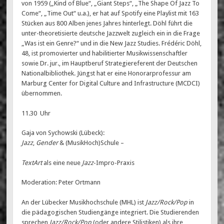
von 1959 („Kind of Blue“, „Giant Steps“, „The Shape Of Jazz To
Come“, „Time Out“ u.a.), er hat auf Spotify eine Playlist mit 163
Stücken aus 800 Alben jenes Jahres hinterlegt. Döhl führt die
unter-theoretisierte deutsche Jazzwelt zugleich ein in die Frage
„Was ist ein Genre?“ und in die New Jazz Studies. Frédéric Döhl,
48, ist promovierter und habilitierter Musikwissenschaftler
sowie Dr. jur., im Hauptberuf Strategiereferent der Deutschen
Nationalbibliothek. Jüngst hat er eine Honorarprofessur am
Marburg Center for Digital Culture and Infrastructure (MCDCI)
übernommen.
11.30 Uhr
Gaja von Sychowski (Lübeck):
Jazz
,
Gender
& (MusikHoch)Schule –
TextArt
als eine neue
Jazz
-Impro-Praxis
Moderation: Peter Ortmann
An der Lübecker Musikhochschule (MHL) ist
Jazz/Rock/Pop
in
die pädagogischen Studiengänge integriert. Die Studierenden
sprechen
Jazz/Rock/Pop
(oder andere Stilistiken) als ihre