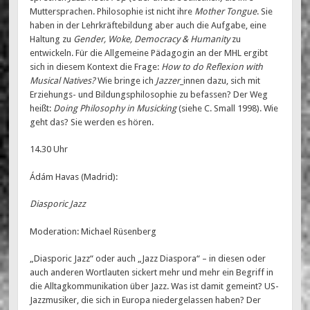
Muttersprachen. Philosophie ist nicht ihre
Mother Tongue
. Sie
haben in der Lehrkräftebildung aber auch die Aufgabe, eine
Haltung zu
Gender, Woke, Democracy & Humanity
zu
entwickeln. Für die Allgemeine Pädagogin an der MHL ergibt
sich in diesem Kontext die Frage:
How to do Reflexion with
Musical Natives?
Wie bringe ich
Jazzer
_innen dazu, sich mit
Erziehungs- und Bildungsphilosophie zu befassen? Der Weg
heißt:
Doing Philosophy in Musicking
(siehe C. Small 1998). Wie
geht das? Sie werden es hören.
14.30 Uhr
Ádám Havas (Madrid):
Diasporic Jazz
Moderation: Michael Rüsenberg
„Diasporic Jazz“ oder auch „Jazz Diaspora“ – in diesen oder
auch anderen Wortlauten sickert mehr und mehr ein Begriff in
die Alltagkommunikation über Jazz. Was ist damit gemeint? US-
Jazzmusiker, die sich in Europa niedergelassen haben? Der