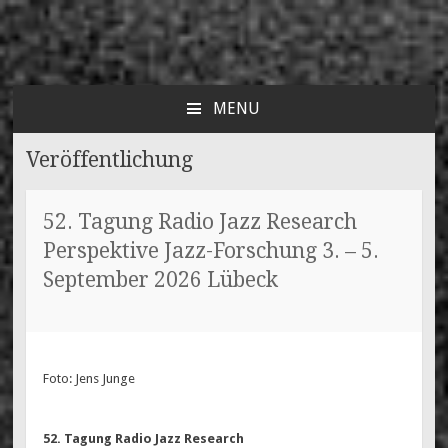
Radio Jazz Research e.V.
Think-Tank für den Jazz
MENU
SKIP
TO
Veröffentlichung
CONTENT
52. Tagung Radio Jazz Research
Perspektive Jazz-Forschung 3. – 5.
September 2026 Lübeck
29. MAI 2026
MAREN WESSELS
Foto: Jens Junge
52. Tagung Radio Jazz Research