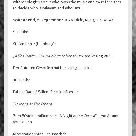
with ideologies about who owns the music and therefore gets
to decide who is relevant and who isn’t.
Sonnabend, 5. September 2026
Diele, Meng-Str. 41-43
9.30 Uhr
Stefan Hentz (Hamburg):
„Miles Davis – Sound eines Lebens“
(Reclam-Verlag 2026)
Der Autor im Gespräch mit Hans-Jürgen Linke
10.30 Uhr
Fabian Bade / Willem Strank (Lübeck):
50 Years At The Opera
.
Zum 50sten Jubiläum von „A Night at the Opera“, dem Album
von Queen
Moderation: Arne Schumacher