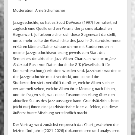
Moderation: Arne Schumacher
Jazzgeschichte, so hat es Scott DeVeaux (1997) formuliert, ist
zugleich eine Quelle und ein Prisma der jazzmusikalischen
Gegenwart. Je farbenreicher sich diese Gegenwart darstellt,
umso mehr sollte die Geschichte des Jazz ihr Zustandekommen
erklären können. Daher schaue ich mir mit Studierenden in
meiner Jazzgeschichtsvorlesung jeweils zum Start des
Semesters die aktuellen Jazz-Alben-Charts an, wie sie in
Jazz
Echo
auf Basis von Daten durch die GfK (Gesellschaft für
Konsumforschung) erhoben worden sind. Jazzcharts wurden in
der Jazzgeschichte meist verdeckt, und so sind die
Studierenden stets verblüfft darüber, welche Alben sie hier
versammelt sehen, welche Alben ihrer Meinung nach fehlen,
und sie fragen sich, was diese Zusammenstellung über den
aktuellen Status des Jazz aussagen kann. Grundsätzlich scheint
(nicht nur) ihnen eine jazzhistorische Idee zu fehlen, die diese
äußerst bunte Mischung verständlich macht.
Der Vortrag wird zunächst empirisch das Chartgeschehen der
letzten fünf Jahre (2021-2026) dokumentieren und analysieren.