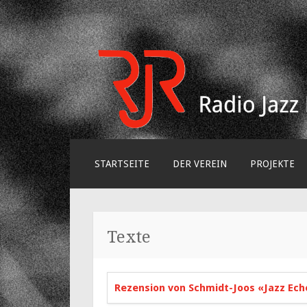
Radio Jazz Rese
Think-Tank für den Jazz
SKIP
STARTSEITE
DER VEREIN
PROJEKTE
TO
CONTENT
Texte
Rezension von Schmidt-Joos «Jazz Echo