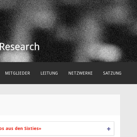
arch e.V.
MITGLIEDER
LEITUNG
NETZWERKE
SATZUNG
s aus den Sixties»