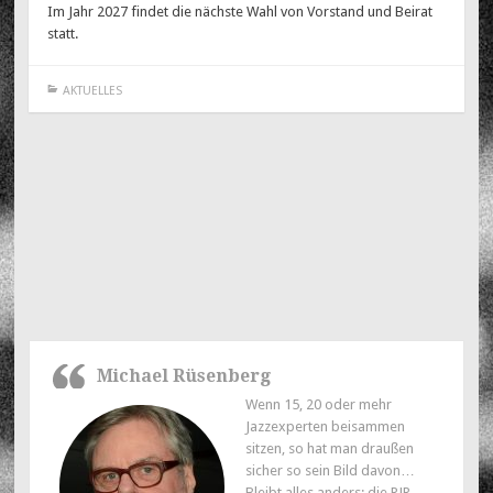
Im Jahr 2027 findet die nächste Wahl von Vorstand und Beirat
statt.
AKTUELLES
Post
←
VERLEIHUNG NEUER
ZUM TODE UNSERES
navigation
EHRENMITGLIEDSCHAFTEN
MITGLIEDES CHRISTIAN
AN HENDLER UND UHLIR
RENTSCH EIN
PERSÖNLICHER
NACHRUF VON MICHAEL
RÜSENBERG
→
Michael Rüsenberg
Wenn 15, 20 oder mehr
Jazzexperten beisammen
sitzen, so hat man draußen
sicher so sein Bild davon…
Bleibt alles anders: die RJR-