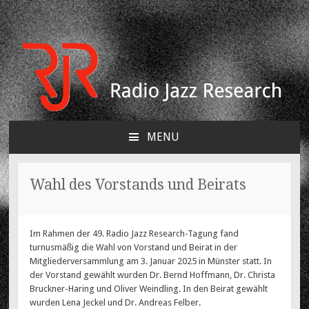
Radio Jazz Research e.V.
Think-Tank für den Jazz
MENU
SKIP
TO
CONTENT
Wahl des Vorstands und Beirats
12. JANUAR 2025
MAREN WESSELS
Im Rahmen der 49. Radio Jazz Research-Tagung fand
turnusmäßig die Wahl von Vorstand und Beirat in der
Mitgliederversammlung am 3. Januar 2025 in Münster statt. In
der Vorstand gewählt wurden Dr. Bernd Hoffmann, Dr. Christa
Bruckner-Haring und Oliver Weindling. In den Beirat gewählt
wurden Lena Jeckel und Dr. Andreas Felber.