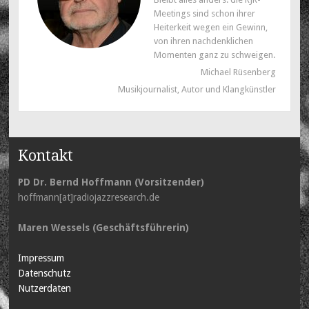
Meetings sind schon ihrer
Heiterkeit wegen ein Gewinn,
von ihren nachdenklichen
Momenten ganz zu schweigen.
Michael Rüsenberg
Musikjournalist, Autor und Klangkünstler
Kontakt
PD Dr. Bernd Hoffmann (Vorsitzender)
hoffmann[at]radiojazzresearch.de
Maren Wessels (Geschäftsführerin)
Impressum
Datenschutz
Nutzerdaten