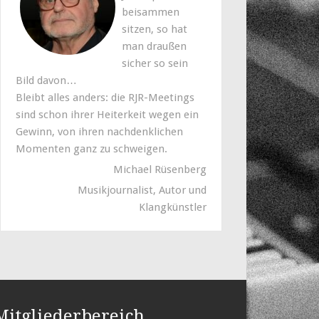
beisammen
sitzen, so hat
man draußen
sicher so sein
Bild davon…
Bleibt alles anders: die RJR-Meetings
sind schon ihrer Heiterkeit wegen ein
Gewinn, von ihren nachdenklichen
Momenten ganz zu schweigen.
Michael Rüsenberg
Musikjournalist, Autor und
Klangkünstler
Mitgliederbereich