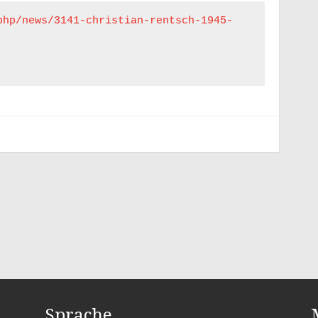
php/news/3141-christian-rentsch-1945-
49. RJR-TAGUNG: WILD CARD, 2.- 4.
JANUAR 2025
→
Sprache