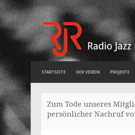
Radio Jazz Rese
Think-Tank für den Jazz
SKIP
STARTSEITE
DER VEREIN
PROJEKTE
TO
CONTENT
Zum Tode unseres Mitgli
persönlicher Nachruf v
16. APRIL 2025
MAREN WESSELS